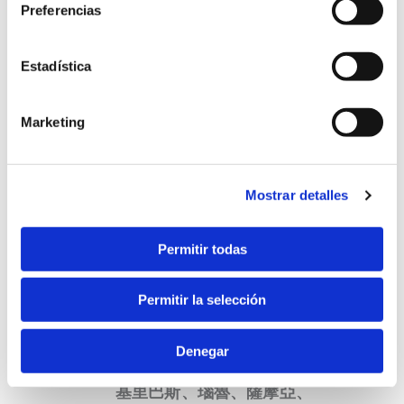
f
C
太平洋雪茄有限公
Preferencias
ö
o
司
電
l
r
+595-21-610936
話
d
p
Estadística
-
o
電
香港特別行政區、新加坡、
info@habacorp.com.py
T
r
Marketing
郵
菲律賓、馬來西亞、澳大利
a
a
亞、新西蘭、印度尼西亞、
b
t
網
www.habacorp.com.py
斐濟、文萊、巴布亞新幾內
a
i
頁
Mostrar detalles
亞、斯里蘭卡、孟加拉國、
k
o
泰國、柬埔寨、韓國、中國
K
n
Permitir todas
國
台灣、越南、老撾、緬甸、
f
S
C
家
蒙古、澳門特別行政區、馬
t
.
o
Permitir la selección
爾代夫、新喀裡多尼亞、法
.
R
m
屬波利尼西亞、瓦努阿圖、
.
e
Denegar
朝鮮、不丹、所羅門群島、
L
r
基里巴斯、瑙魯、薩摩亞、
國