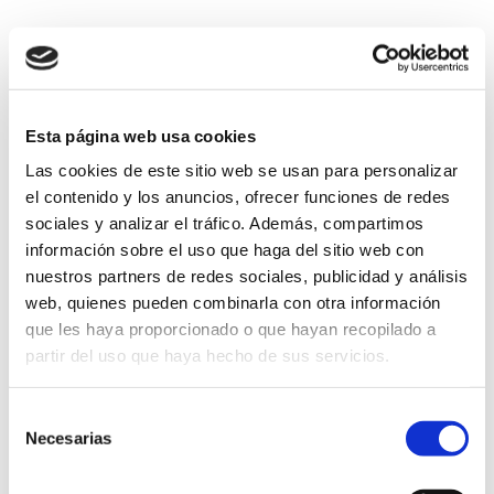
a
Schwarzenbergstrasse 3-
地
c
電
CT-INC
7, D-79761 Waldshut-
+971 4 396 9777
址
o
話
LIMITED
Tiengen, Germany
r
電
p
電
bme@mohebi.com
+49 (0) 7741 – 607 261
Esta página web usa cookies
郵
S
話
國家
香港免稅
Las cookies de este sitio web se usan para personalizar
R
網
el contenido y los anuncios, ofrecer funciones de redes
電
http://www.cigars.ge
L
香港九龍長沙灣長沙灣
info@5thAvenue.de
頁
sociales y analizar el tráfico. Además, compartimos
地址
郵
道910號安泰大廈11樓
información sobre el uso que haga del sitio web con
nuestros partners de redes sociales, publicidad y análisis
網
電話
+(852) 2311 5883
http://www.5thavenue.de/
web, quienes pueden combinarla con otra información
國
頁
巴拉圭
C
que les haya proporcionado o que hayan recopilado a
家
電郵
info@ct.inc
e
partir del uso que haya hecho de sus servicios.
d
Papa Juan XXIII No.
網頁
www.ct.inc
A
a
Selección
地
1570 Casi Cesar Lopez
Necesarias
de
l
r
址
Moreira, Asunción,
consentimiento
Paraguay