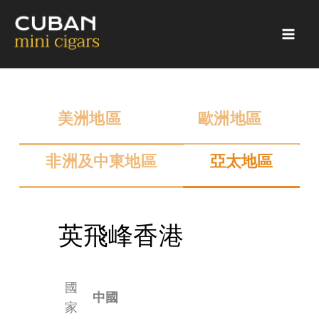
跳
至
主
要
內
容
美洲地區
歐洲地區
非洲及中東地區
亞太地區
英飛峰香港
S
5
B
o
T
a
c
H
q
國
i
A
u
中國
家