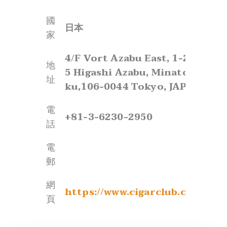
d
s
i
e
國
法屬圭亞那
國
n
s
家
日本
家
g
L
地
946 Rte de Montabo, 97300 Cay
-
L
4/F Vort Azabu East, 1-25-
址
French Guyane
地
G
C
5 Higashi Azabu, Minato-
址
m
電
ku,106-0044 Tokyo, JAPAN
+594 (0) 594 29 63 94
b
話
H
電
國
+81-3-6230-2950
阿拉伯聯合酋長國
電
話
家
commande@groupesainteclair
郵
電
Zainal Mohebi
郵
Plaza, Mezzanine
地
Floor, Sheikh
H
網
址
Khalifa Bin Zayed
https://www.cigarclub.co.jp/
國
a
頁
德國
RD, Dubai, United
家
b
Arab Emirates