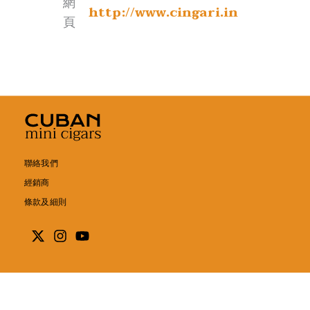
網
地
Frankopanska 22,
http://www.cingari.in
網
國
頁
www.casadelhabanochile.cl
南非
址
10000 Zagreb, Croatia
頁
家
+385 (0)1 5390
Eastport Boulevard,
電
467/+385 (0) 1 48 49
Eastport Logistics
話
H
150
Park, Cnr R21
地
a
Expressway and R25,
電
址
v
info@camelot.hr
WitfonteinExt 86,
郵
a
Kempton Park,
聯絡我們
n
網
South Africa
經銷商
http://www.camelot.hr/
a
頁
條款及細則
H
電
+27 11 345 3500
o
話
u
L
電
s
info@clippasales.com
L
郵
e