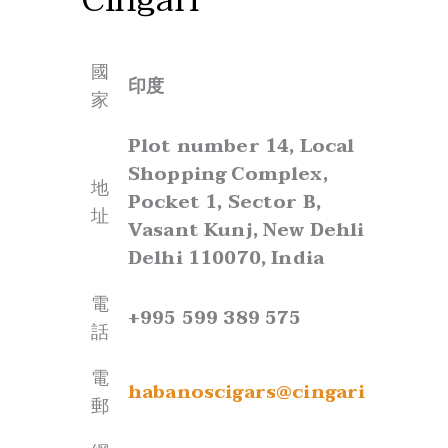
a
d
頁
m
a
e
.
國
l
印度
家
o
C
t
l
國
Plot number 14, Local
智利
D
i
家
Shopping Complex,
地
.
p
Pocket 1, Sector B,
址
O
p
Av. Apoquindo 6314, of.
Vasant Kunj, New Dehli,
地
.
a
1404, Las Condes, Santiago
Delhi 110070, India
址
O
S
de Chile, Chile
.
a
電
+995 599 389 575
電
l
話
+56-222450572
話
e
電
s
國
habanoscigars@cingari.in
電
克羅地亞、斯洛文尼亞
郵
info@casadelhabanochile.cl
家
郵