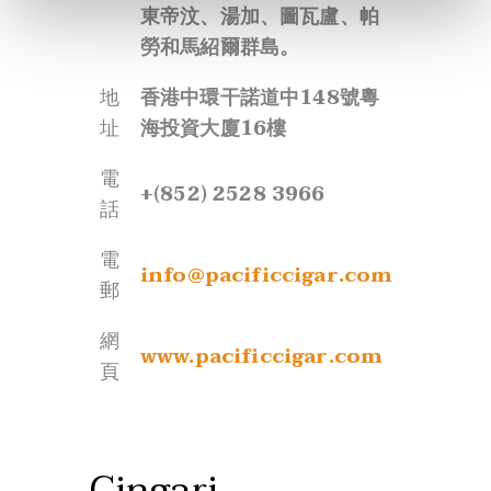
.
c
匈牙利
東帝汶、湯加、圖瓦盧、帕
家
i
勞和馬紹爾群島。
a
地
Növény utca 5-11, 1223
國
l
地
香港中環干諾道中148號粵
哈
薩克
址
Budapest, Hungary
家
C
址
海投資大廈16樓
i
電
Micro Samal-2,
+36 20 240 0139
電
g
話
+(852) 2528 3966
地
bldg 78 ,office 1,
話
a
址
050059,Almaty,
電
r
olasz.mercedesz@alfoldtabak.
Kazakhstan
電
郵
info@pacificcigar.com
C
郵
h
電
網
+971 4 396 9777
https://alfoldtabak.hu/
i
話
網
頁
www.pacificcigar.com
l
頁
電
e
bme@mohebi.com
郵
L
C
t
網
Cingari
www.cedar.kz