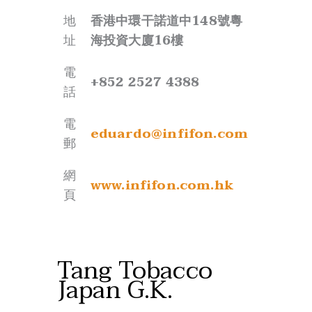
é
v
e
t
e
r
地
香港中環干諾道中148號粵
é
n
M
址
海投資大廈16樓
S
u
o
a
e
h
電
+852 2527 4388
i
P
e
話
n
r
b
電
t
o
i
eduardo@infifon.com
郵
e
d
E
C
u
n
網
www.infifon.com.hk
l
c
t
頁
a
t
e
i
s
r
r
T
p
Tang Tobacco
e
r
r
Japan G.K.
a
i