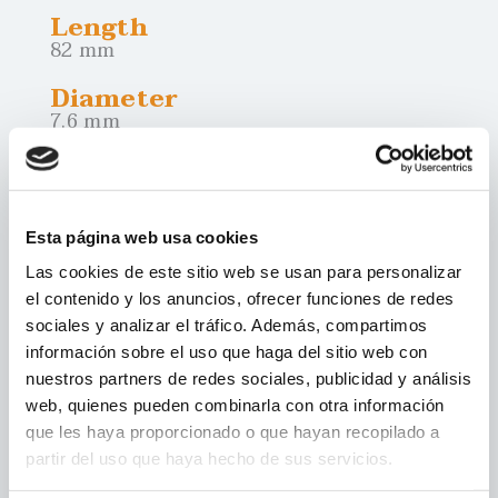
SHORT
MINI
CLUB
Length
82 mm
Diameter
7.6 mm
Weight
0.77 gr
Presentation
Esta página web usa cookies
packs of 10 and 20 units
Las cookies de este sitio web se usan para personalizar
el contenido y los anuncios, ofrecer funciones de redes
sociales y analizar el tráfico. Además, compartimos
SEARCH POINTS OF SALE
información sobre el uso que haga del sitio web con
nuestros partners de redes sociales, publicidad y análisis
web, quienes pueden combinarla con otra información
GO TO COHIBA
que les haya proporcionado o que hayan recopilado a
partir del uso que haya hecho de sus servicios.