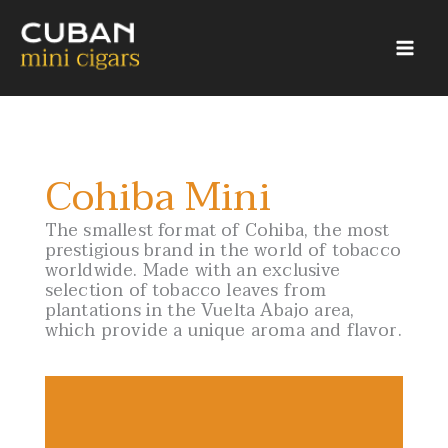
Skip
to
content
Cohiba Mini
1
2
3
4
5
6
The smallest format of Cohiba, the most
prestigious brand in the world of tobacco
worldwide. Made with an exclusive
Cohiba Mini
selection of tobacco leaves from
plantations in the Vuelta Abajo area,
which provide a unique aroma and flavor.