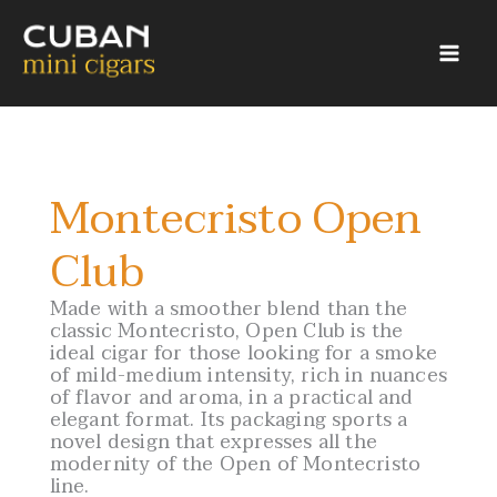
Skip
to
content
Montecristo Open
1
2
3
4
5
6
Club
Made with a smoother blend than the
Montecristo Open Club
classic Montecristo, Open Club is the
ideal cigar for those looking for a smoke
of mild-medium intensity, rich in nuances
of flavor and aroma, in a practical and
elegant format. Its packaging sports a
novel design that expresses all the
modernity of the Open of Montecristo
line.