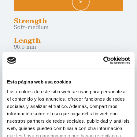
Strength
soft-medium
Length
96.5 mm
Diameter
8.8 mm
Weight
Esta página web usa cookies
1.2 gr
Las cookies de este sitio web se usan para personalizar
Presentation
el contenido y los anuncios, ofrecer funciones de redes
packs of 10 and 20 units
sociales y analizar el tráfico. Además, compartimos
información sobre el uso que haga del sitio web con
nuestros partners de redes sociales, publicidad y análisis
SEARCH POINTS OF SALE
web, quienes pueden combinarla con otra información
que les haya proporcionado o que hayan recopilado a