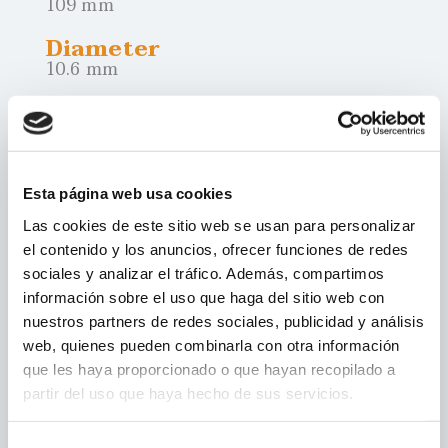
109 mm
Diameter
10.6 mm
Weight
2.09 gr
Presentation
packs of 5 and 25 units
Esta página web usa cookies
Las cookies de este sitio web se usan para personalizar
el contenido y los anuncios, ofrecer funciones de redes
SEARCH POINTS OF SALE
sociales y analizar el tráfico. Además, compartimos
información sobre el uso que haga del sitio web con
nuestros partners de redes sociales, publicidad y análisis
GO TO PARTAGÁS
web, quienes pueden combinarla con otra información
que les haya proporcionado o que hayan recopilado a
partir del uso que haya hecho de sus servicios.
Selección