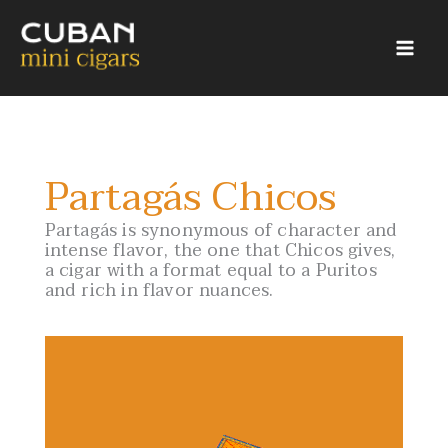
Skip
to
content
Partagás Chicos
1
2
3
4
5
6
Partagás is synonymous of character and
intense flavor, the one that Chicos gives,
a cigar with a format equal to a Puritos
Partagás Chicos
and rich in flavor nuances.
SEE
SEE